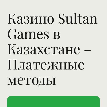
Казино Sultan
Games в
Казахстане –
Платежные
методы