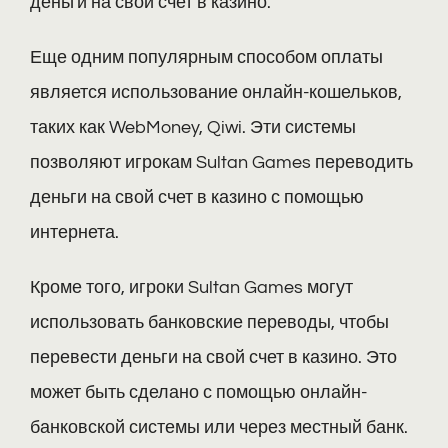
деньги на свой счет в казино.
Еще одним популярным способом оплаты
является использование онлайн-кошельков,
таких как WebMoney, Qiwi. Эти системы
позволяют игрокам Sultan Games переводить
деньги на свой счет в казино с помощью
интернета.
Кроме того, игроки Sultan Games могут
использовать банковские переводы, чтобы
перевести деньги на свой счет в казино. Это
может быть сделано с помощью онлайн-
банковской системы или через местный банк.