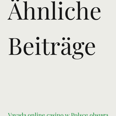
Ähnliche
Beiträge
Vavada online casino w Polsce obsuga
C