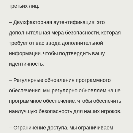
третьих лиц.
– Двухфакторная аутентификация: это
дополнительная мера безопасности, которая
требует от вас ввода дополнительной
информации, чтобы подтвердить вашу
идентичность.
– Регулярные обновления программного
обеспечения: мы регулярно обновляем наше
программное обеспечение, чтобы обеспечить
наилучшую безопасность для наших игроков.
– Ограничение доступа: мы ограничиваем