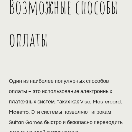
Возможные способы
оплаты
Один из наиболее популярных способов
оплаты – это использование электронных
платежных систем, таких как Visa, Mastercard,
Maestro. Эти системы позволяют игрокам
Sultan Games быстро и безопасно переводить