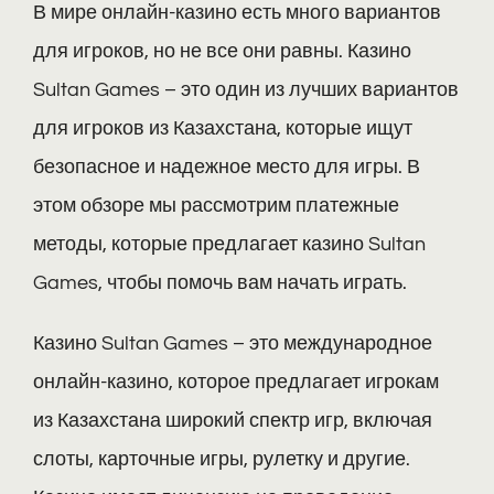
В мире онлайн-казино есть много вариантов
для игроков, но не все они равны. Казино
Sultan Games – это один из лучших вариантов
для игроков из Казахстана, которые ищут
безопасное и надежное место для игры. В
этом обзоре мы рассмотрим платежные
методы, которые предлагает казино Sultan
Games, чтобы помочь вам начать играть.
Казино Sultan Games – это международное
онлайн-казино, которое предлагает игрокам
из Казахстана широкий спектр игр, включая
слоты, карточные игры, рулетку и другие.