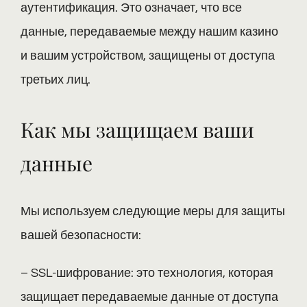
аутентификация. Это означает, что все
данные, передаваемые между нашим казино
и вашим устройством, защищены от доступа
третьих лиц.
Как мы защищаем ваши
данные
Мы используем следующие меры для защиты
вашей безопасности:
– SSL-шифрование: это технология, которая
защищает передаваемые данные от доступа