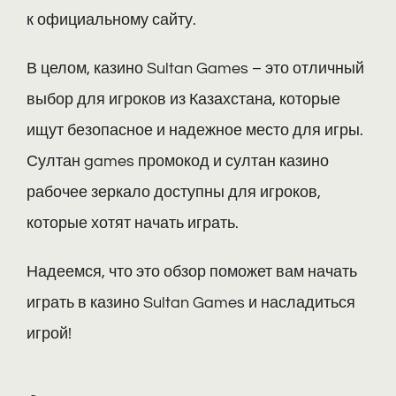
к официальному сайту.
В целом, казино Sultan Games – это отличный
выбор для игроков из Казахстана, которые
ищут безопасное и надежное место для игры.
Султан games промокод и султан казино
рабочее зеркало доступны для игроков,
которые хотят начать играть.
Надеемся, что это обзор поможет вам начать
играть в казино Sultan Games и насладиться
игрой!