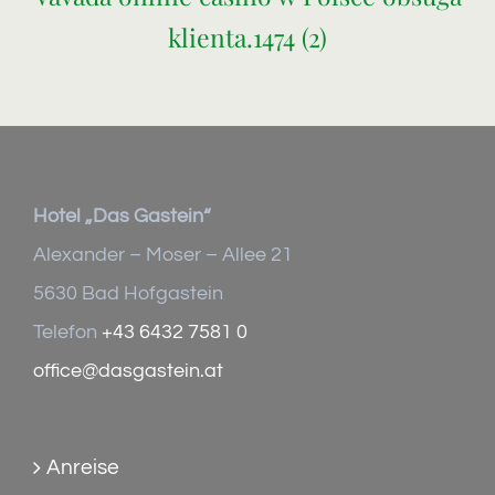
klienta.1474 (2)
Hotel „Das Gastein“
Alexander – Moser – Allee 21
5630 Bad Hofgastein
Telefon
+43 6432 7581 0
office@dasgastein.at
Anreise