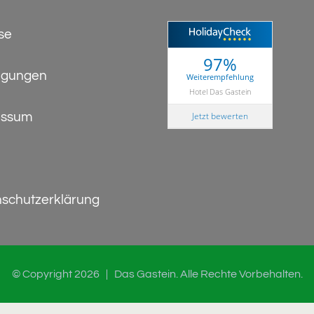
se
97%
ngungen
Weiterempfehlung
Hotel Das Gastein
Jetzt bewerten
essum
schutzerklärung
© Copyright
2026 | Das Gastein. Alle Rechte Vorbehalten.